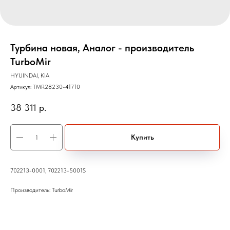
Турбина новая, Аналог - производитель
TurboMir
HYUINDAI, KIA
Артикул:
TMR28230-41710
38 311
р.
Купить
702213-0001, 702213-5001S
Производитель: TurboMir