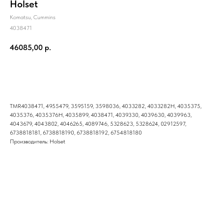
Holset
Komatsu, Cummins
4038471
46085,00
р.
Купить
TMR4038471, 4955479, 3595159, 3598036, 4033282, 4033282H, 4035375,
4035376, 4035376H, 4035899, 4038471, 4039330, 4039630, 4039963,
4043679, 4043802, 4046265, 4089746, 5328623, 5328624, 02912597,
6738818181, 6738818190, 6738818192, 6754818180
Производитель: Holset