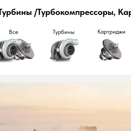
Турбины /Турбокомпрессоры, К
Картриджи
Все
Турбины