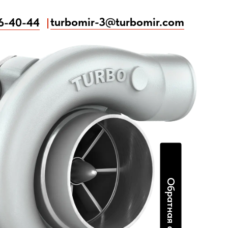
turbomir-3@turbomir.com
86-40-44
turbomir-3@turbomir.com
86-40-44
Обратная связь