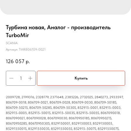
Турбина новая, Аналог - производитель
TurboMir
SCANIA
Артикул:
TMR806709-0021
126 057
р.
Купить
2009728, 2199316, 2328179, 2371648, 2385226, 2732025, 2840273, 2933597,
806709-0018, 806709-0021, 806709-0028, 806709-0030, 806709-5018S,
806709-5021S, 806709-5028S, 806709-5030S, 852915-0001, 852915-0003,
852915-0005, 852915-5001S, 852915-5003S, 852915-5005S, 8067090018,
8067090021, 8067090028, 8067090030, 8067095018S, 8067095021S,
8067095028S, 8067095030S, 8529150001, 8529150003, 8529150005,
8529155001S, 8529155003S, 8529155005S, 852915-5007S, 8529155007S,