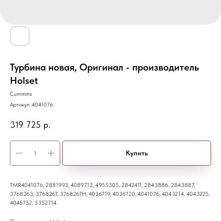
Турбина новая, Оригинал - производитель
Holset
Cummins
Артикул:
4041076
319 725
р.
Купить
TMR4041076, 2881993, 4089713, 4955305, 2842411, 2843886, 2843887,
3768263, 3768267, 3768267H, 4036719, 4036720, 4041076, 4043214, 4043225,
4045752, 5352714