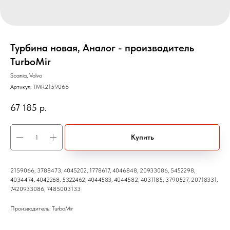
Турбина новая, Аналог - производитель
TurboMir
Scania, Volvo
Артикул:
TMR2159066
67 185
р.
Купить
2159066, 3788473, 4045202, 1778617, 4046848, 20933086, 5452298,
4034474, 4042268, 5322462, 4044583, 4044582, 4031185, 3790527, 20718331,
7420933086, 7485003133
Производитель: TurboMir