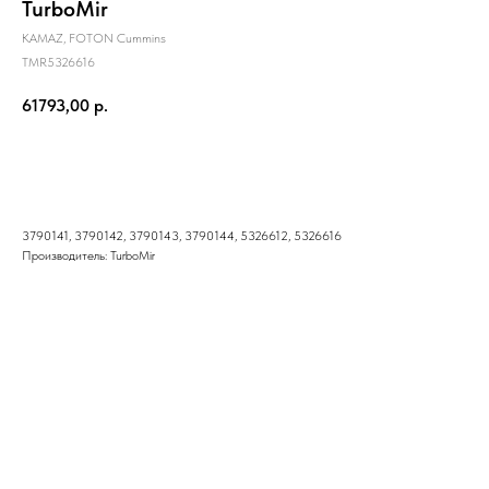
TurboMir
KAMAZ, FOTON Cummins
TMR5326616
61793,00
р.
Купить
3790141, 3790142, 3790143, 3790144, 5326612, 5326616
Производитель: TurboMir