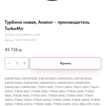
Турбина новая, Аналог - производитель
TurboMir
SKODA, VOLKSWAGEN, AUDI
Артикул:
TMR717858-0001
45 726
р.
Купить
038145702E, 038145702EV, 038145702EX, 038145702G, 038145702GV,
038145702GX, 038145702J, 038145702JV, 038145702JX, 038145702N,
038145702V, 038145702X, 712077-0001, 712077-5001S, 716215-0001, 716215-
5001S, 717858-0001, 717858-0002, 717858-0003, 717858-0004, 717858-
0005, 717858-0006, 717858-0007, 717858-0008, 717858-0009, 717858-
5001S, 717858-5002S, 717858-5003S, 717858-5004S, 717858-5005S, 717858-
5006S, 717858-5007S, 7178585-008S, 717858-5009S, 5303-988-0195, 5303-