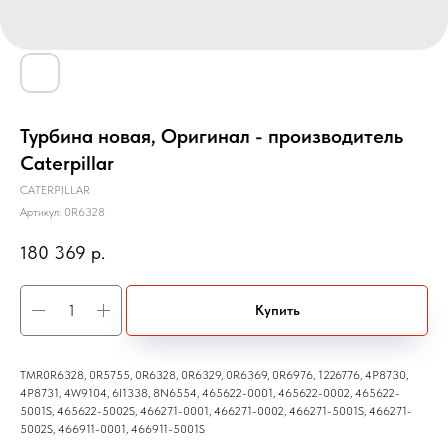
Турбина новая, Оригинал - производитель
Caterpillar
CATERPILLAR
Артикул:
0R6328
180 369
р.
Купить
TMR0R6328, 0R5755, 0R6328, 0R6329, 0R6369, 0R6976, 1226776, 4P8730,
4P8731, 4W9104, 6I1338, 8N6554, 465622-0001, 465622-0002, 465622-
5001S, 465622-5002S, 466271-0001, 466271-0002, 466271-5001S, 466271-
5002S, 466911-0001, 466911-5001S