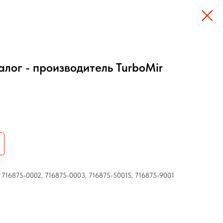
алог - производитель TurboMir
, 716875-0002, 716875-0003, 716875-5001S, 716875-9001