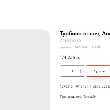
Турбина новая, Ан
CATERPILLAR
Артикул:
TMR716875-5001S
174 255
р.
Купить
10R0513, 191-5431, 716875-0001
Производитель: TurboMir