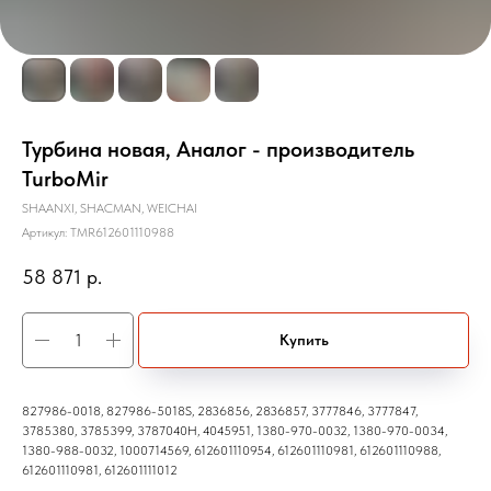
Турбина новая, Аналог - производитель
TurboMir
SHAANXI, SHACMAN, WEICHAI
Артикул:
TMR612601110988
58 871
р.
Купить
827986-0018, 827986-5018S, 2836856, 2836857, 3777846, 3777847,
3785380, 3785399, 3787040H, 4045951, 1380-970-0032, 1380-970-0034,
1380-988-0032, 1000714569, 612601110954, 612601110981, 612601110988,
612601110981, 612601111012