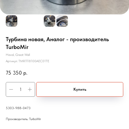
Турбина новая, Аналог - производитель
TurboMir
Haval, Great Wall
Артикул:
TMR1118100AEC01TE
75 350
р.
Купить
5303-988-0473
Производитель: TurboMir