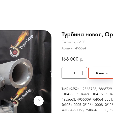
Турбина новая, Ор
Cummins, CASE
Артикул:
4955241
168 000
р.
Купить
TMR4955241, 2868728, 2868729, 
3104768, 3104769, 3104792, 3104
4955663, 4956009, 761064-0001,
761064-0007, 761064-0008, 7610
761064-5005S, 761064-5006S, 76