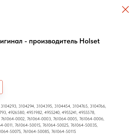
игинал - производитель Holset
3104293, 3104294, 3104395, 3104454, 3104765, 3104766,
793, 4926580, 4951982, 4955240, 4955241, 4955578,
 761064-0002, 761064-0003, 761064-0005, 761064-0006,
64-0011, 761064-5001S, 761064-5002S, 761064-5003S,
1064-5007S, 761064-5008S, 761064-5011S