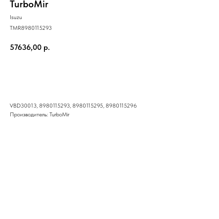
TurboMir
Isuzu
TMR8980115293
57636,00
р.
Купить
VBD30013, 8980115293, 8980115295, 8980115296
Производитель: TurboMir