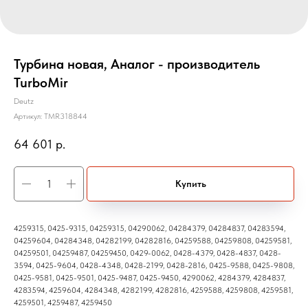
Турбина новая, Аналог - производитель
TurboMir
Deutz
Артикул:
TMR318844
64 601
р.
Купить
4259315, 0425-9315, 04259315, 04290062, 04284379, 04284837, 04283594,
04259604, 04284348, 04282199, 04282816, 04259588, 04259808, 04259581,
04259501, 04259487, 04259450, 0429-0062, 0428-4379, 0428-4837, 0428-
3594, 0425-9604, 0428-4348, 0428-2199, 0428-2816, 0425-9588, 0425-9808,
0425-9581, 0425-9501, 0425-9487, 0425-9450, 4290062, 4284379, 4284837,
4283594, 4259604, 4284348, 4282199, 4282816, 4259588, 4259808, 4259581,
4259501, 4259487, 4259450