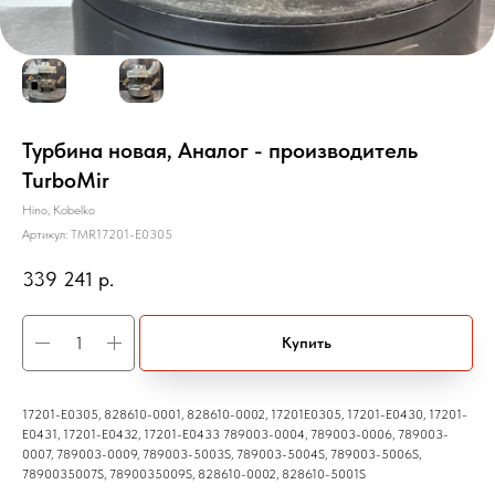
Турбина новая, Аналог - производитель
TurboMir
Hino, Kobelko
Артикул:
TMR17201-E0305
339 241
р.
Купить
17201-E0305, 828610-0001, 828610-0002, 17201E0305, 17201-E0430, 17201-
E0431, 17201-E0432, 17201-E0433 789003-0004, 789003-0006, 789003-
0007, 789003-0009, 789003-5003S, 789003-5004S, 789003-5006S,
7890035007S, 7890035009S, 828610-0002, 828610-5001S