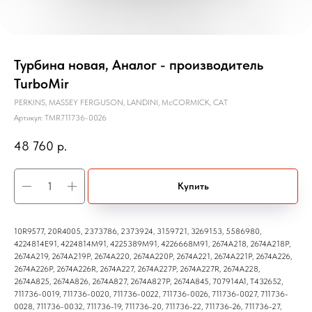
Турбина новая, Аналог - производитель
TurboMir
PERKINS, MASSEY FERGUSON, LANDINI, McCORMICK, CAT
Артикул:
TMR711736-0026
48 760
р.
Купить
10R9577, 20R4005, 2373786, 2373924, 3159721, 3269153, 5586980,
4224814E91, 4224814M91, 4225389M91, 4226668M91, 2674A218, 2674A218P,
2674A219, 2674A219P, 2674A220, 2674A220P, 2674A221, 2674A221P, 2674A226,
2674A226P, 2674A226R, 2674A227, 2674A227P, 2674A227R, 2674A228,
2674A825, 2674A826, 2674A827, 2674A827P, 2674A845, 707914A1, T432652,
711736-0019, 711736-0020, 711736-0022, 711736-0026, 711736-0027, 711736-
0028, 711736-0032, 711736-19, 711736-20, 711736-22, 711736-26, 711736-27,