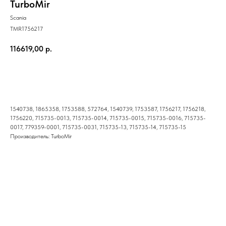
TurboMir
Scania
TMR1756217
116619,00
р.
Купить
1540738, 1865358, 1753588, 572764, 1540739, 1753587, 1756217, 1756218,
1756220, 715735-0013, 715735-0014, 715735-0015, 715735-0016, 715735-
0017, 779359-0001, 715735-0031, 715735-13, 715735-14, 715735-15
Производитель: TurboMir