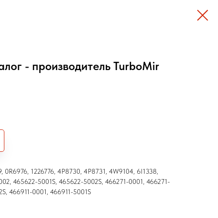
алог - производитель TurboMir
, 0R6976, 1226776, 4P8730, 4P8731, 4W9104, 6I1338,
02, 465622-5001S, 465622-5002S, 466271-0001, 466271-
2S, 466911-0001, 466911-5001S