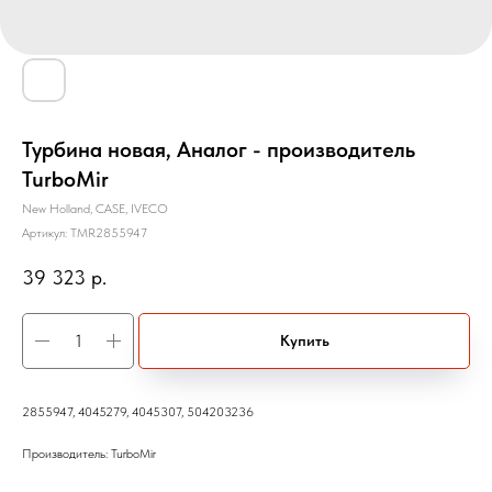
Турбина новая, Аналог - производитель
TurboMir
New Holland, CASE, IVECO
Артикул:
TMR2855947
39 323
р.
Купить
2855947, 4045279, 4045307, 504203236
Производитель: TurboMir