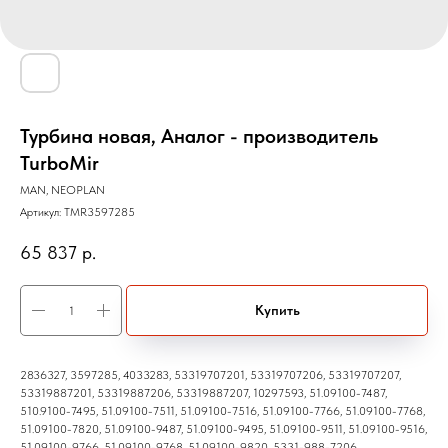
Турбина новая, Аналог - производитель
TurboMir
MAN, NEOPLAN
Артикул:
TMR3597285
65 837
р.
Купить
2836327, 3597285, 4033283, 53319707201, 53319707206, 53319707207,
53319887201, 53319887206, 53319887207, 10297593, 51.09100-7487,
510.9100-7495, 51.09100-7511, 51.09100-7516, 51.09100-7766, 51.09100-7768,
51.09100-7820, 51.09100-9487, 51.09100-9495, 51.09100-9511, 51.09100-9516,
51.09100-9766, 51.09100-9768, 51.09100-9820, 5331-988-7206