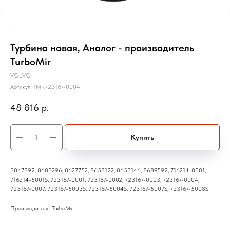
Турбина новая, Аналог - производитель
TurboMir
VOLVO
Артикул:
TMR723167-0004
48 816
р.
Купить
3847392, 8603296, 8627752, 8653122, 8653146, 8689592, 716214-0001,
716214-5001S, 723167-0001, 723167-0002, 723167-0003, 723167-0004,
723167-0007, 723167-5003S, 723167-5004S, 723167-5007S, 723167-5008S
Производитель: TurboMir