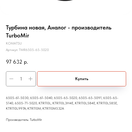
Турбина новая, Аналог - производитель
TurboMir
KOMATSU
Артикул:
TMR6505-65-5020
97 632
р.
Купить
6505-61-5030, 6505-61-5040, 6505-65-5020, 6505-65-5091, 6505-65-
5140, 6505-71-5020, KTR110L, KTR110L3H4E, KTR110L584E, KTR110L585E,
KTR110L997A, KTR110M, KTR110M532A
Производитель: TurboMir