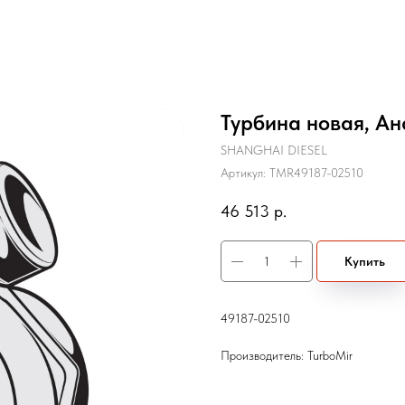
Турбина новая, Ан
SHANGHAI DIESEL
Артикул:
TMR49187-02510
46 513
р.
Купить
49187-02510
Производитель: TurboMir