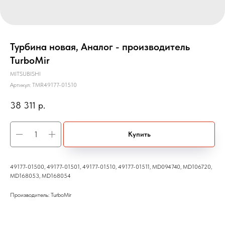
Турбина новая, Аналог - производитель
TurboMir
MITSUBISHI
Артикул:
TMR49177-01510
38 311
р.
Купить
49177-01500, 49177-01501, 49177-01510, 49177-01511, MD094740, MD106720,
MD168053, MD168054
Производитель: TurboMir