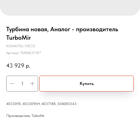
Турбина новая, Аналог - производитель
TurboMir
KOMATSU, IVECO
Артикул:
TMR4037187
43 929
р.
Купить
4033095, 4033095H, 4037188, 504085543
Производитель: TurboMir