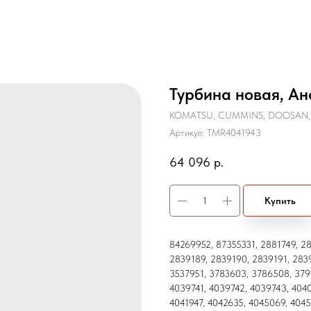
Турбина новая, Ан
KOMATSU, CUMMINS, DOOSAN,
Артикул:
TMR4041943
64 096
р.
Купить
84269952, 87355331, 2881749, 2
2839189, 2839190, 2839191, 283
3537951, 3783603, 3786508, 379
4039741, 4039742, 4039743, 4040
4041947, 4042635, 4045069, 4045