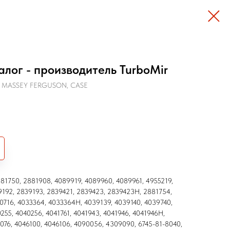
алог - производитель TurboMir
 MASSEY FERGUSON, CASE
881750, 2881908, 4089919, 4089960, 4089961, 4955219,
9192, 2839193, 2839421, 2839423, 2839423H, 2881754,
0716, 4033364, 4033364H, 4039139, 4039140, 4039740,
255, 4040256, 4041761, 4041943, 4041946, 4041946H,
076, 4046100, 4046106, 4090056, 4309090, 6745-81-8040,