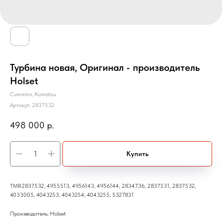
Турбина новая, Оригинал - производитель
Holset
Cummins, Komatsu
Артикул:
2837532
498 000
р.
Купить
TMR2837532, 4955513, 4956143, 4956144, 2834736, 2837531, 2837532,
4033005, 4043253, 4043254, 4043255, 5327831
Производитель: Holset