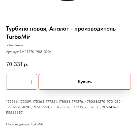
Турбина новая, Аналог - производитель
TurboMir
John Deere
Артикул:
TMR1270-988-0204
70 331
р.
Купить
173286, 173359, 175363, 177351, 178034, 179376, 478034,1270-970-0204,
1270-970-0205, RE516660, RE516661, RE517239, RE526575, RE534740,
RE543657
Производитель: TurboMir