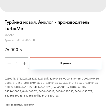
Турбина новая, Аналог - производитель
TurboMir
SCANIA
Артикул:
TMR840466-5005
76 000
р.
Купить
2260316, 2732027, 2840275, 2928173, 840466-0005, 840466-0007, 840466-
0008, 840466-0011, 840466-0012, 840466-5005S, 840466-5007S, 840466-
5008S, 840466-5011S, 840466-5012S, 8404660005, 8404660007,
8404660008, 8404660011, 8404660012, 8404665005S, 8404665007S,
8404665008S, 8404665011S, 8404665012S
Производитель: TurboMir