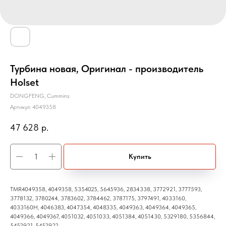
Турбина новая, Оригинал - производитель
Holset
DONGFENG, Cummins
Артикул:
4049358
47 628
р.
Купить
TMR4049358, 4049358, 5354025, 5645936, 2834338, 3772921, 3777593,
3778132, 3780244, 3783602, 3784462, 3787175, 3797491, 4033160,
4033160H, 4046383, 4047354, 4048335, 4049363, 4049364, 4049365,
4049366, 4049367, 4051032, 4051033, 4051384, 4051430, 5329180, 5356844,
5452921, 5452922