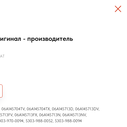
игинал - производитель
EAT
 06A145704TV, 06A145704TX, 06A145713D, 06A145713DV,
5713FV, 06A145713FX, 06A145713N, 06A145713NV,
303-970-0094, 5303-988-0052, 5303-988-0094