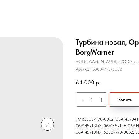
Турбина новая, Ор
BorgWarner
VOLKSWAGEN, AUDI, SKODA, S
Артикул:
5303-970-0052
64 000
р.
Купить
TMR5303-970-0052, 06A145704T,
06A145713DX, 06A145713F, 06A14
06A145713NX, 5303-970-0052, 5