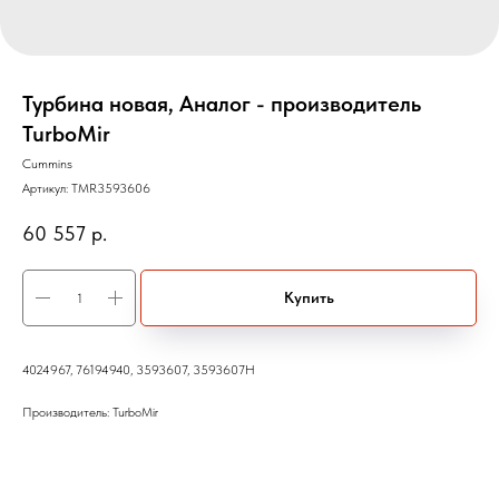
Турбина новая, Аналог - производитель
TurboMir
Cummins
Артикул:
TMR3593606
60 557
р.
Купить
4024967, 76194940, 3593607, 3593607H
Производитель: TurboMir