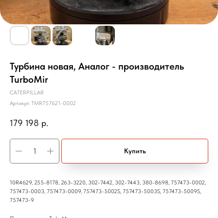
Турбина новая, Аналог - производитель
TurboMir
CATERPILLAR
Артикул:
TMR757621-0002
179 198
р.
Купить
10R4629, 255-8178, 263-3220, 302-7442, 302-7443, 380-8698, 757473-0002,
757473-0003, 757473-0009, 757473-5002S, 757473-5003S, 757473-5009S,
757473-9