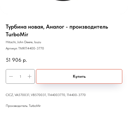
Турбина новая, Аналог - производитель
TurboMir
Hitachi, John Deere, Isuzu
Артикул:
TMR114400-3770
51 906
р.
Купить
CICZ, VA570031, VB570031, 1144003770, 114400-3770
Производитель: TurboMir