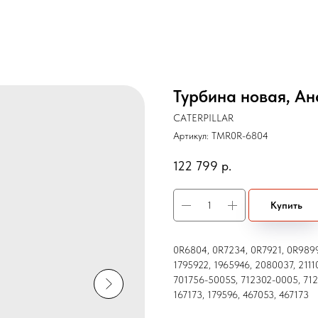
Турбина новая, Ан
CATERPILLAR
Артикул:
TMR0R-6804
122 799
р.
Купить
0R6804, 0R7234, 0R7921, 0R9899
1795922, 1965946, 2080037, 2111
701756-5005S, 712302-0005, 712
167173, 179596, 467053, 467173