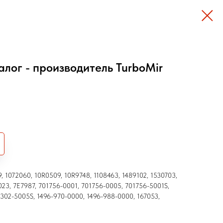
алог - производитель TurboMir
, 1072060, 10R0509, 10R9748, 1108463, 1489102, 1530703,
023, 7E7987, 701756-0001, 701756-0005, 701756-5001S,
302-5005S, 1496-970-0000, 1496-988-0000, 167053,