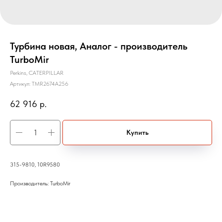
Турбина новая, Аналог - производитель
TurboMir
Perkins, CATERPILLAR
Артикул:
TMR2674A256
62 916
р.
Купить
315-9810, 10R9580
Производитель: TurboMir